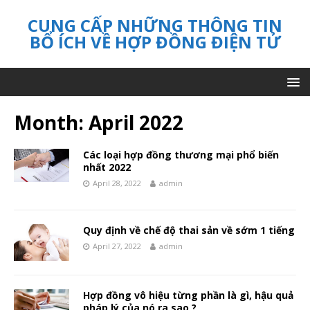
CUNG CẤP NHỮNG THÔNG TIN
BỔ ÍCH VỀ HỢP ĐỒNG ĐIỆN TỬ
Month:
April 2022
Các loại hợp đồng thương mại phổ biến
nhất 2022
April 28, 2022
admin
Quy định về chế độ thai sản về sớm 1 tiếng
April 27, 2022
admin
Hợp đồng vô hiệu từng phần là gì, hậu quả
pháp lý của nó ra sao ?