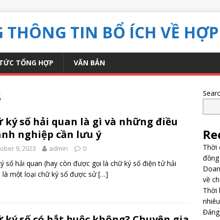
THÔNG TIN BỔ ÍCH VỀ HỢP
 TỨC TỔNG HỢP
VĂN BẢN
3
Sear
 ký số hải quan là gì và những điều
Re
nh nghiệp cần lưu ý
Thời 
ober 9, 2023
admin
0
đồng 
ý số hải quan (hay còn được gọi là chữ ký số điện tử hải
Doanh
 là một loại chữ ký số được sử
[…]
về c
Thời 
nhiêu
Đáng 
 ký số có bắt buộc không? Chuyên gia