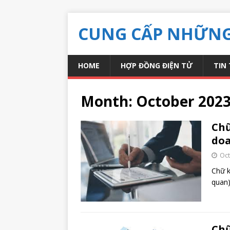
CUNG CẤP NHỮNG 
HOME
HỢP ĐỒNG ĐIỆN TỬ
TIN
Month:
October 202
Chữ
doa
Oct
Chữ k
quan)
Chữ