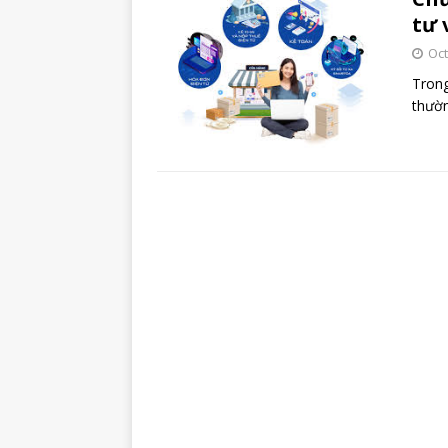
tư 
Oct
Trong
thườn