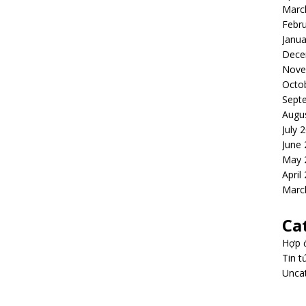
Marc
Febr
Janua
Dece
Nove
Octo
Sept
Augu
July 
June
May 
April
Marc
Ca
Hợp 
Tin t
Unca