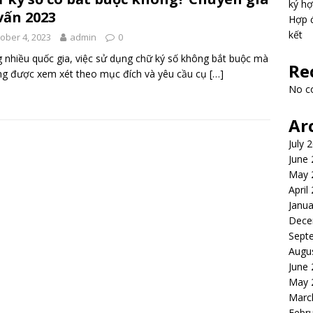
ký hợ
vấn 2023
Hợp đ
kết
ober 4, 2023
admin
0
 nhiều quốc gia, việc sử dụng chữ ký số không bắt buộc mà
Re
g được xem xét theo mục đích và yêu cầu cụ
[…]
No c
Ar
July 
June
May 
April
Janua
Dece
Sept
Augu
June
May 
Marc
Febr