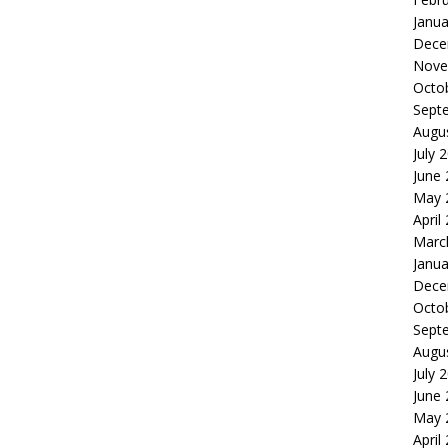
Janua
Dece
Nove
Octo
Sept
Augu
July 
June
May 
April
Marc
Janua
Dece
Octo
Sept
Augu
July 
June
May 
April