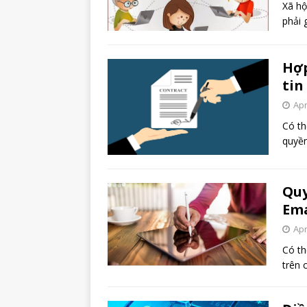
Xã hộ
phải 
Hợp
tin
Apr
Có th
quyền
Quy
Ema
Apr
Có th
trên 