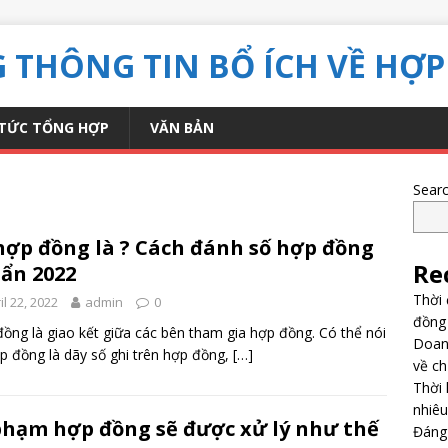
THÔNG TIN BỔ ÍCH VỀ HỢP
 TỨC TỔNG HỢP
VĂN BẢN
Sear
hợp đồng là ? Cách đánh số hợp đồng
Re
ẩn 2022
Thời 
il 22, 2022
admin
0
đồng 
ồng là giao kết giữa các bên tham gia hợp đồng. Có thể nói
Doanh
p đồng là dãy số ghi trên hợp đồng,
[…]
về c
Thời 
nhiêu
phạm hợp đồng sẽ được xử lý như thế
Đáng 