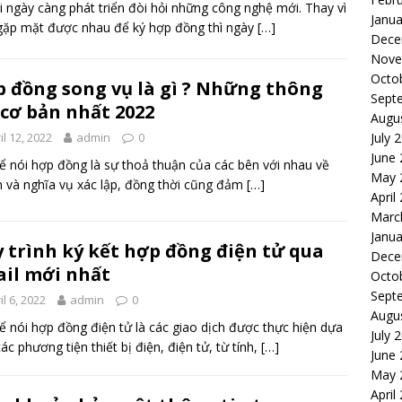
i ngày càng phát triển đòi hỏi những công nghệ mới. Thay vì
Janua
gặp mặt được nhau để ký hợp đồng thì ngày
[…]
Dece
Nove
Octo
 đồng song vụ là gì ? Những thông
Sept
 cơ bản nhất 2022
Augu
July 
il 12, 2022
admin
0
June
ể nói hợp đồng là sự thoả thuận của các bên với nhau về
May 
 và nghĩa vụ xác lập, đồng thời cũng đảm
[…]
April
Marc
Janua
 trình ký kết hợp đồng điện tử qua
Dece
il mới nhất
Octo
Sept
il 6, 2022
admin
0
Augu
ể nói hợp đồng điện tử là các giao dịch được thực hiện dựa
July 
các phương tiện thiết bị điện, điện tử, từ tính,
[…]
June
May 
April