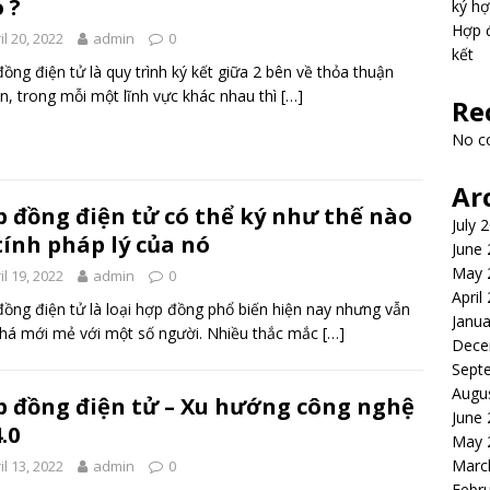
 ?
ký hợ
Hợp đ
il 20, 2022
admin
0
kết
ồng điện tử là quy trình ký kết giữa 2 bên về thỏa thuận
n, trong mỗi một lĩnh vực khác nhau thì
[…]
Re
No c
Ar
 đồng điện tử có thể ký như thế nào
July 
tính pháp lý của nó
June
May 
il 19, 2022
admin
0
April
ồng điện tử là loại hợp đồng phổ biến hiện nay nhưng vẫn
Janua
há mới mẻ với một số người. Nhiều thắc mắc
[…]
Dece
Sept
Augu
 đồng điện tử – Xu hướng công nghệ
June
.0
May 
Marc
il 13, 2022
admin
0
Febr