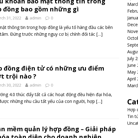
u khoản bảo mật thông tin trong
Marc
 đồng bao gồm những gì
Febr
Janua
ch 31, 2022
admin
0
Dece
ật thông tin trong hợp đồng là yếu tố hàng đầu các bên
Nove
tâm. Đứng trước những nguy cơ bị chính đối tác
[…]
Octo
Sept
Augu
July 
June
 đồng điện tử có những ưu điểm
May 
t trội nào ?
April
ch 30, 2022
admin
0
Marc
ớng 4.0 thúc đẩy tất cả các hoạt động đều hiện đại hóa,
Ca
được những nhu cầu tất yếu của con người, hợp
[…]
Hợp 
Tin t
Unca
n mềm quản lý hợp đồng – Giải pháp
hóa toàn diện cho doanh nghiệp