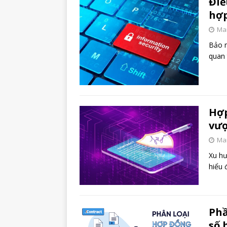
Điề
hợp
Mar
Bảo m
quan 
Hợp
vượ
Mar
Xu hư
hiểu 
Phầ
số 