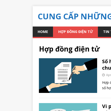
CUNG CẤP NHỮNG 
HOME
HỢP ĐỒNG ĐIỆN TỬ
TIN
Hợp đồng điện tử
Số 
chu
Apr
Hợp đ
số hợ
Vi 