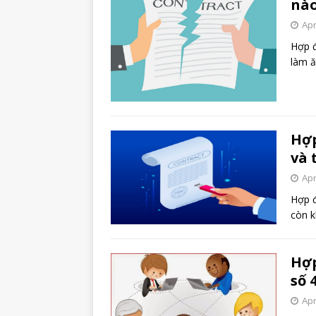
nào
Apr
Hợp đ
làm ă
Hợp
và 
Apr
Hợp đ
còn k
Hợp
số 4
Apr