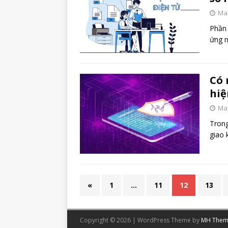
Mar
Phần
ứng n
Có 
hiệ
Mar
Trong
giao 
«
1
…
11
12
13
Copyright © 2026 | WordPress Theme by
MH Them