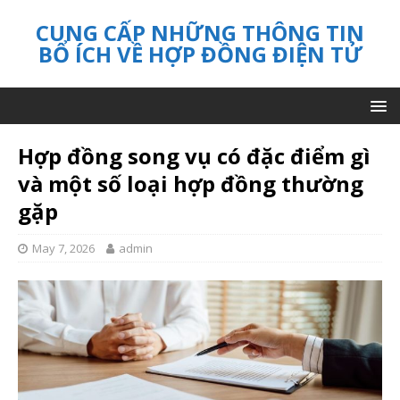
CUNG CẤP NHỮNG THÔNG TIN
BỔ ÍCH VỀ HỢP ĐỒNG ĐIỆN TỬ
Hợp đồng song vụ có đặc điểm gì
và một số loại hợp đồng thường
gặp
May 7, 2026
admin