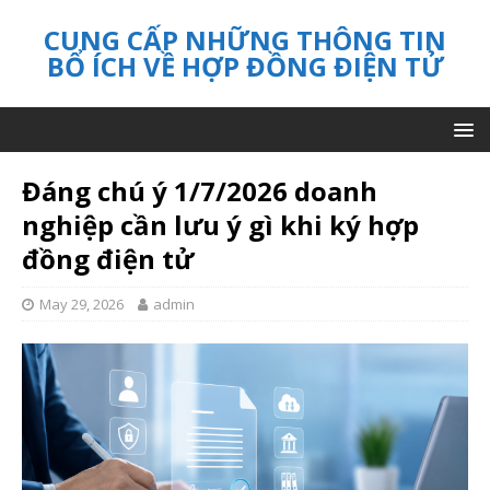
CUNG CẤP NHỮNG THÔNG TIN
BỔ ÍCH VỀ HỢP ĐỒNG ĐIỆN TỬ
Đáng chú ý 1/7/2026 doanh
nghiệp cần lưu ý gì khi ký hợp
đồng điện tử
May 29, 2026
admin