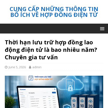
CUNG CẤP NHỮNG THÔNG TIN
BỔ ÍCH VỀ HỢP ĐỒNG ĐIỆN TỬ
Thời hạn lưu trữ hợp đồng lao
động điện tử là bao nhiêu năm?
Chuyên gia tư vấn
June 5, 2026
admin